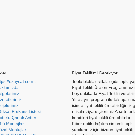
kler
Fiyat Teklifimi Gerekiyor
tps://uzaysat.com.tr
Toplu bloklar, villalar gibi toplu ya
akkımızda
Fiyat Teklifi Üreten Programımız i
lgelerimiz
beş dakikada Fiyat Teklifi verebil
zmetlerimiz
Yine aynı program ile tek apartm
ojelerimiz
içinde fiyat teklifi üretebildiğimiz g
rksat Frekans Listesi
misafir ziyaretçilerimiz Apartmanla
otorlu Çanak Anten
kendileri fiyat teklifi üretebilirler.
tü Montajlar
Fiber optik dağıtım sistemli toplu
zel Montajlar
yapılarınız için bizden fiyat teklifi