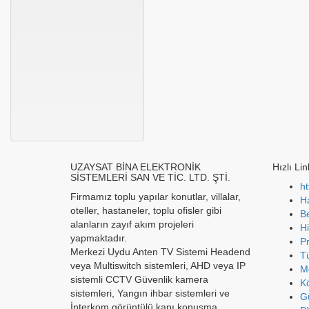
UZAYSAT BİNA ELEKTRONİK
Hızlı Lin
SİSTEMLERİ SAN VE TİC. LTD. ŞTİ.
ht
Firmamız toplu yapılar konutlar, villalar,
H
oteller, hastaneler, toplu ofisler gibi
Be
alanların zayıf akım projeleri
Hi
yapmaktadır.
Pr
Merkezi Uydu Anten TV Sistemi Headend
Tü
veya Multiswitch sistemleri, AHD veya IP
M
sistemli CCTV Güvenlik kamera
Kö
sistemleri, Yangın ihbar sistemleri ve
Gü
İnterkom görüntülü kapı konuşma