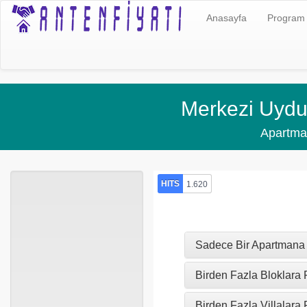
Anasayfa
Program
Merkezi Uydu 
Apartman
HITS
1.620
Sadece Bir Apartmana F
Birden Fazla Bloklara F
Birden Fazla Villalara F