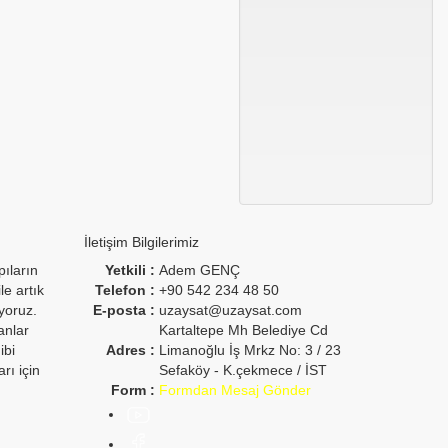
İletişim Bilgilerimiz
pıların
Yetkili :
Adem GENÇ
le artık
Telefon :
+90 542 234 48 50
iyoruz.
E-posta :
uzaysat@uzaysat.com
anlar
Kartaltepe Mh Belediye Cd
ibi
Adres :
Limanoğlu İş Mrkz No: 3 / 23
rı için
Sefaköy - K.çekmece / İST
Form :
Formdan Mesaj Gönder